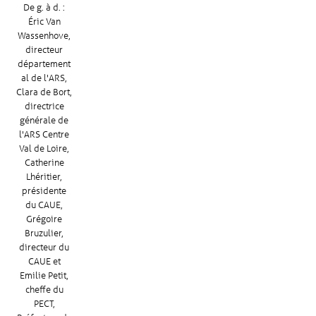
De g. à d. :
Éric Van
Wassenhove,
directeur
département
al de l'ARS,
Clara de Bort,
directrice
générale de
l'ARS Centre
Val de Loire,
Catherine
Lhéritier,
présidente
du CAUE,
Grégoire
Bruzulier,
directeur du
CAUE et
Emilie Petit,
cheffe du
PECT,