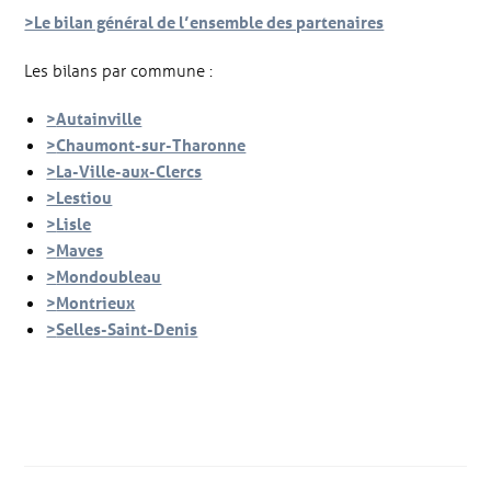
>Le bilan général de l’ensemble des partenaires
Les bilans par commune :
>
Autainville
>
Chaumont-sur-Tharonne
>
La-Ville-aux-Clercs
>Lestiou
>
Lisle
>
Maves
>
Mondoubleau
>
Montrieux
>
Selles-Saint-Denis