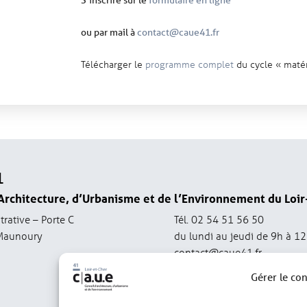
ou par mail à
contact@caue41.fr
Télécharger le
programme complet
du cycle « matér
1
Architecture, d’Urbanisme et de l’Environnement du Loir
trative – Porte C
Tél. 02 54 51 56 50
Maunoury
du lundi au jeudi de 9h à 1
contact@caue41.fr
Gérer le co