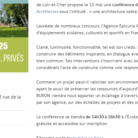
de Loir-et-Cher propose le 15 mai une
conférence de
sous l’intitulé : « une architecture sobr
Architectes
Lauréate de nombreux concours, l’Agence Epicuria Ar
d’équipements scolaires, culturels et sportifs en Fra
Clarté, luminosité, fonctionnalité, tel est son credo
construire des bâtiments inspirants, en dialogue avec
bien commun. Ses interventions s’inscrivent avec sob
considérant l’acte de construire comme une responsa
Comment un projet peut-il valoriser son environneme
ayant le souci de préserver les ressources d’aujourd
BURON viendra nous apporter un éclairage à traver
3 rue de la
par son agence, sur des échelles de projets et des s
La conférence se tiendra
à l’École
de 14h30 à 16h30
gratuite et accessible sur inscription
S’inscrire sur le
formulaire en ligne