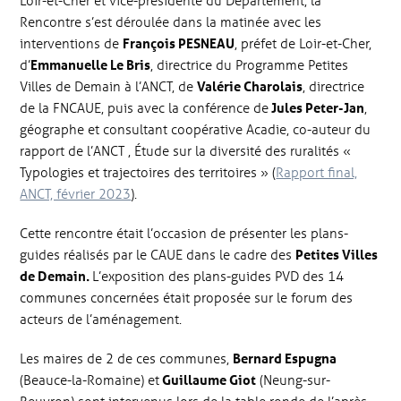
Loir-et-Cher et vice-présidente du Département, la
Rencontre s’est déroulée dans la matinée avec les
interventions de
François PESNEAU
, préfet de Loir-et-Cher,
d’
Emmanuelle Le Bris
, directrice du Programme Petites
Villes de Demain à l’ANCT, de
Valérie Charolais
, directrice
de la FNCAUE, puis avec la conférence de
Jules Peter-Jan
,
géographe et consultant coopérative Acadie, co-auteur du
rapport de l’ANCT , Étude sur la diversité des ruralités «
Typologies et trajectoires des territoires » (
Rapport final,
ANCT, février 2023
).
Cette rencontre était l’occasion de présenter les plans-
guides réalisés par le CAUE dans le cadre des
Petites Villes
de Demain.
L’exposition des plans-guides PVD des 14
communes concernées était proposée sur le forum des
acteurs de l’aménagement.
Les maires de 2 de ces communes,
Bernard Espugna
(Beauce-la-Romaine) et
Guillaume Giot
(Neung-sur-