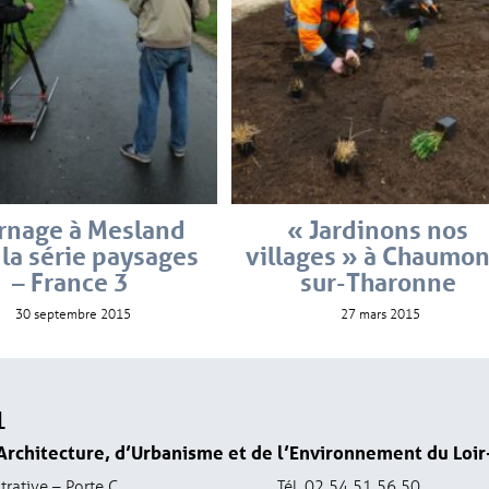
rnage à Mesland
« Jardinons nos
 la série paysages
villages » à Chaumon
– France 3
sur-Tharonne
30 septembre 2015
27 mars 2015
1
Architecture, d’Urbanisme et de l’Environnement du Loir
trative – Porte C
Tél. 02 54 51 56 50