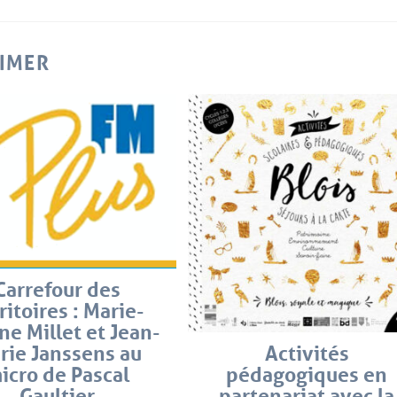
AIMER
Carrefour des
ritoires : Marie-
ne Millet et Jean-
rie Janssens au
Activités
icro de Pascal
pédagogiques en
Gaultier
partenariat avec la