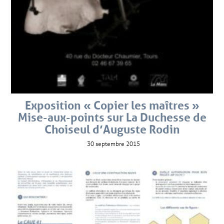
Exposition « Copier les maîtres »
Mise-aux-points sur La Duchesse de
Choiseul d’Auguste Rodin
30 septembre 2015